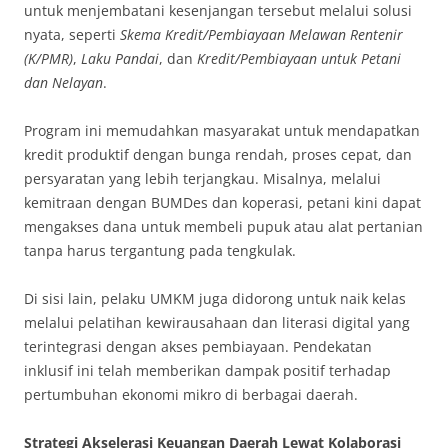
untuk menjembatani kesenjangan tersebut melalui solusi
nyata, seperti
Skema Kredit/Pembiayaan Melawan Rentenir
(K/PMR)
,
Laku Pandai
, dan
Kredit/Pembiayaan untuk Petani
dan Nelayan
.
Program ini memudahkan masyarakat untuk mendapatkan
kredit produktif dengan bunga rendah, proses cepat, dan
persyaratan yang lebih terjangkau. Misalnya, melalui
kemitraan dengan BUMDes dan koperasi, petani kini dapat
mengakses dana untuk membeli pupuk atau alat pertanian
tanpa harus tergantung pada tengkulak.
Di sisi lain, pelaku UMKM juga didorong untuk naik kelas
melalui pelatihan kewirausahaan dan literasi digital yang
terintegrasi dengan akses pembiayaan. Pendekatan
inklusif ini telah memberikan dampak positif terhadap
pertumbuhan ekonomi mikro di berbagai daerah.
Strategi Akselerasi Keuangan Daerah Lewat Kolaborasi