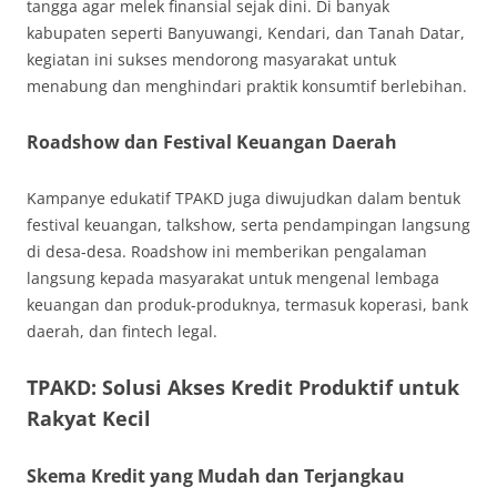
tangga agar melek finansial sejak dini. Di banyak
kabupaten seperti Banyuwangi, Kendari, dan Tanah Datar,
kegiatan ini sukses mendorong masyarakat untuk
menabung dan menghindari praktik konsumtif berlebihan.
Roadshow dan Festival Keuangan Daerah
Kampanye edukatif TPAKD juga diwujudkan dalam bentuk
festival keuangan, talkshow, serta pendampingan langsung
di desa-desa. Roadshow ini memberikan pengalaman
langsung kepada masyarakat untuk mengenal lembaga
keuangan dan produk-produknya, termasuk koperasi, bank
daerah, dan fintech legal.
TPAKD: Solusi Akses Kredit Produktif untuk
Rakyat Kecil
Skema Kredit yang Mudah dan Terjangkau