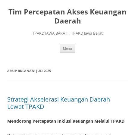
Langsung
ke
Tim Percepatan Akses Keuangan
isi
Daerah
TPAKD JAWA BARAT | TPAKD Jawa Barat
Menu
ARSIP BULANAN:
JULI 2025
Strategi Akselerasi Keuangan Daerah
Lewat TPAKD
Mendorong Percepatan Inklusi Keuangan Melalui TPAKD