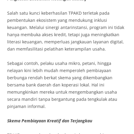
Salah satu kunci keberhasilan TPAKD terletak pada
pembentukan ekosistem yang mendukung inklusi
keuangan. Melalui sinergi antarinstansi, program ini tidak
hanya membuka akses kredit, tetapi juga meningkatkan
literasi keuangan, memperluas jangkauan layanan digital,
dan memfasilitasi pelatihan keterampilan usaha.
Sebagai contoh, pelaku usaha mikro, petani, hingga
nelayan kini lebih mudah memperoleh pembiayaan
berbunga rendah berkat skema yang dikembangkan
bersama bank daerah dan koperasi lokal. Hal ini
memungkinkan mereka untuk mengembangkan usaha
secara mandiri tanpa bergantung pada tengkulak atau
pinjaman informal.
Skema Pembiayaan Kreatif dan Terjangkau