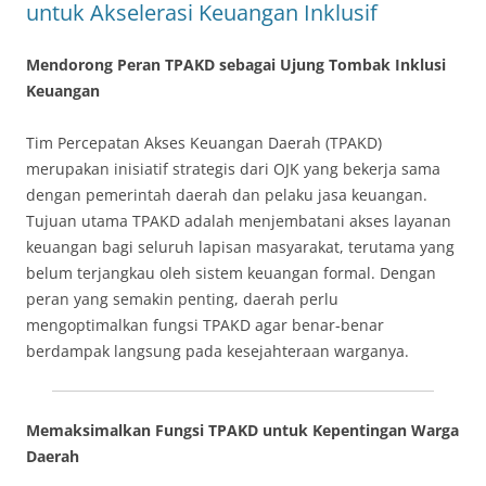
untuk Akselerasi Keuangan Inklusif
Mendorong Peran TPAKD sebagai Ujung Tombak Inklusi
Keuangan
Tim Percepatan Akses Keuangan Daerah (TPAKD)
merupakan inisiatif strategis dari OJK yang bekerja sama
dengan pemerintah daerah dan pelaku jasa keuangan.
Tujuan utama TPAKD adalah menjembatani akses layanan
keuangan bagi seluruh lapisan masyarakat, terutama yang
belum terjangkau oleh sistem keuangan formal. Dengan
peran yang semakin penting, daerah perlu
mengoptimalkan fungsi TPAKD agar benar-benar
berdampak langsung pada kesejahteraan warganya.
Memaksimalkan Fungsi TPAKD untuk Kepentingan Warga
Daerah