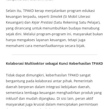
Selain itu, TPAKD kerap menjalankan program edukasi
keuangan terpadu, seperti
Simolek
(Si Mobil Literasi
Keuangan) dan
Kejar Prestasi
(Satu Rekening Satu Pelajar),
yang dirancang untuk menumbuhkan budaya menabung
sejak dini. Melalui program-program ini, masyarakat bukan
hanya mengakses layanan keuangan, tetapi juga
memahami cara memanfaatkannya secara bijak.
Kolaborasi Multisektor sebagai Kunci Keberhasilan TPAKD
Tidak dapat dimungkiri, keberhasilan TPAKD sangat
bergantung pada kolaborasi antar pihak. Pemerintah
daerah berperan dalam integrasi kebijakan daerah,
sementara lembaga keuangan menghadirkan produk yang
inklusif dan mudah dijangkau. Di sisi lain, peran aktif
masyarakat juga krusial dalam menciptakan permintaan