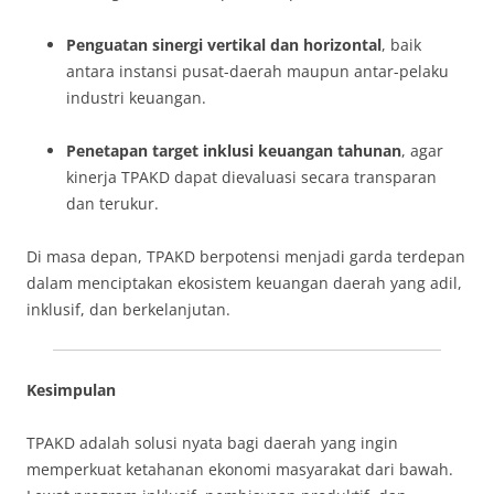
Penguatan sinergi vertikal dan horizontal
, baik
antara instansi pusat-daerah maupun antar-pelaku
industri keuangan.
Penetapan target inklusi keuangan tahunan
, agar
kinerja TPAKD dapat dievaluasi secara transparan
dan terukur.
Di masa depan, TPAKD berpotensi menjadi garda terdepan
dalam menciptakan ekosistem keuangan daerah yang adil,
inklusif, dan berkelanjutan.
Kesimpulan
TPAKD adalah solusi nyata bagi daerah yang ingin
memperkuat ketahanan ekonomi masyarakat dari bawah.