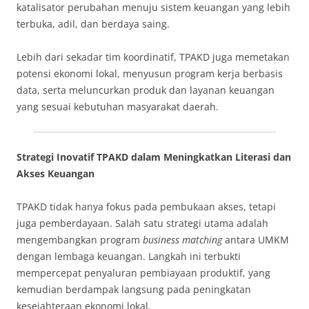
katalisator perubahan menuju sistem keuangan yang lebih
terbuka, adil, dan berdaya saing.
Lebih dari sekadar tim koordinatif, TPAKD juga memetakan
potensi ekonomi lokal, menyusun program kerja berbasis
data, serta meluncurkan produk dan layanan keuangan
yang sesuai kebutuhan masyarakat daerah.
Strategi Inovatif TPAKD dalam Meningkatkan Literasi dan
Akses Keuangan
TPAKD tidak hanya fokus pada pembukaan akses, tetapi
juga pemberdayaan. Salah satu strategi utama adalah
mengembangkan program
business matching
antara UMKM
dengan lembaga keuangan. Langkah ini terbukti
mempercepat penyaluran pembiayaan produktif, yang
kemudian berdampak langsung pada peningkatan
kesejahteraan ekonomi lokal.