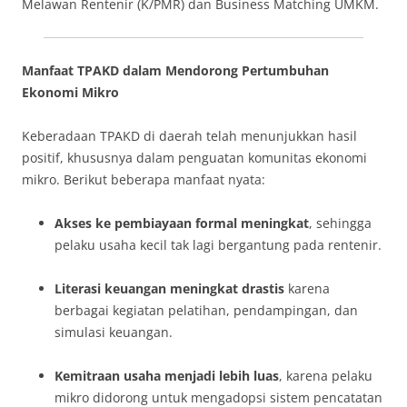
Melawan Rentenir (K/PMR) dan Business Matching UMKM.
Manfaat TPAKD dalam Mendorong Pertumbuhan
Ekonomi Mikro
Keberadaan TPAKD di daerah telah menunjukkan hasil
positif, khususnya dalam penguatan komunitas ekonomi
mikro. Berikut beberapa manfaat nyata:
Akses ke pembiayaan formal meningkat
, sehingga
pelaku usaha kecil tak lagi bergantung pada rentenir.
Literasi keuangan meningkat drastis
karena
berbagai kegiatan pelatihan, pendampingan, dan
simulasi keuangan.
Kemitraan usaha menjadi lebih luas
, karena pelaku
mikro didorong untuk mengadopsi sistem pencatatan