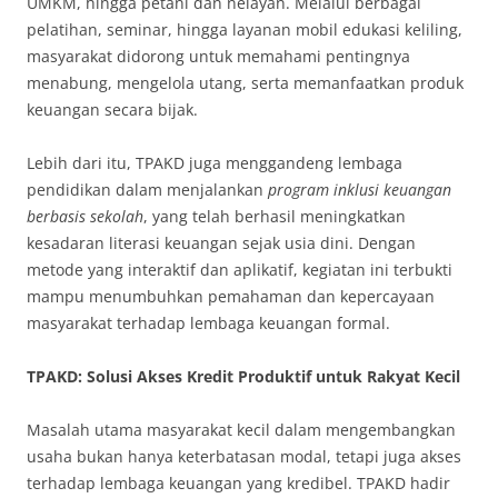
UMKM, hingga petani dan nelayan. Melalui berbagai
pelatihan, seminar, hingga layanan mobil edukasi keliling,
masyarakat didorong untuk memahami pentingnya
menabung, mengelola utang, serta memanfaatkan produk
keuangan secara bijak.
Lebih dari itu, TPAKD juga menggandeng lembaga
pendidikan dalam menjalankan
program inklusi keuangan
berbasis sekolah
, yang telah berhasil meningkatkan
kesadaran literasi keuangan sejak usia dini. Dengan
metode yang interaktif dan aplikatif, kegiatan ini terbukti
mampu menumbuhkan pemahaman dan kepercayaan
masyarakat terhadap lembaga keuangan formal.
TPAKD: Solusi Akses Kredit Produktif untuk Rakyat Kecil
Masalah utama masyarakat kecil dalam mengembangkan
usaha bukan hanya keterbatasan modal, tetapi juga akses
terhadap lembaga keuangan yang kredibel. TPAKD hadir