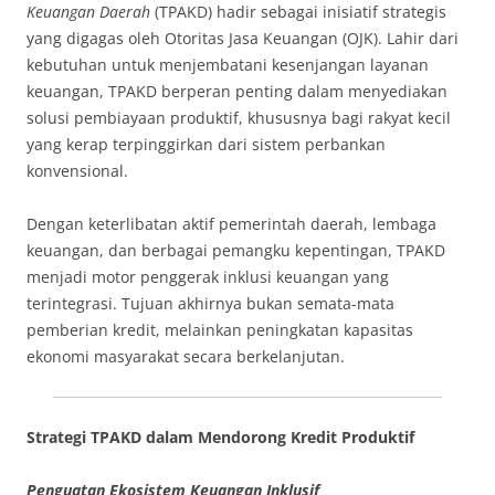
Keuangan Daerah
(TPAKD) hadir sebagai inisiatif strategis
yang digagas oleh Otoritas Jasa Keuangan (OJK). Lahir dari
kebutuhan untuk menjembatani kesenjangan layanan
keuangan, TPAKD berperan penting dalam menyediakan
solusi pembiayaan produktif, khususnya bagi rakyat kecil
yang kerap terpinggirkan dari sistem perbankan
konvensional.
Dengan keterlibatan aktif pemerintah daerah, lembaga
keuangan, dan berbagai pemangku kepentingan, TPAKD
menjadi motor penggerak inklusi keuangan yang
terintegrasi. Tujuan akhirnya bukan semata-mata
pemberian kredit, melainkan peningkatan kapasitas
ekonomi masyarakat secara berkelanjutan.
Strategi TPAKD dalam Mendorong Kredit Produktif
Penguatan Ekosistem Keuangan Inklusif