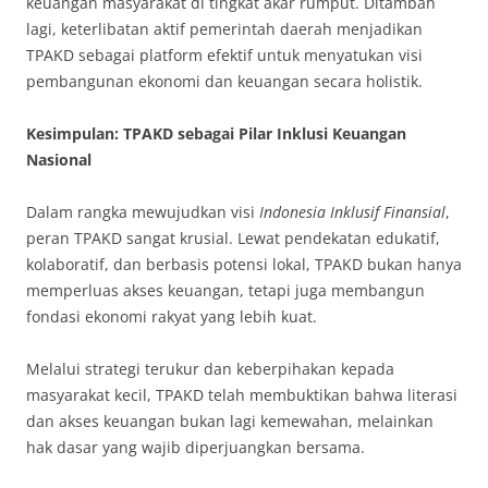
keuangan masyarakat di tingkat akar rumput. Ditambah
lagi, keterlibatan aktif pemerintah daerah menjadikan
TPAKD sebagai platform efektif untuk menyatukan visi
pembangunan ekonomi dan keuangan secara holistik.
Kesimpulan: TPAKD sebagai Pilar Inklusi Keuangan
Nasional
Dalam rangka mewujudkan visi
Indonesia Inklusif Finansial
,
peran TPAKD sangat krusial. Lewat pendekatan edukatif,
kolaboratif, dan berbasis potensi lokal, TPAKD bukan hanya
memperluas akses keuangan, tetapi juga membangun
fondasi ekonomi rakyat yang lebih kuat.
Melalui strategi terukur dan keberpihakan kepada
masyarakat kecil, TPAKD telah membuktikan bahwa literasi
dan akses keuangan bukan lagi kemewahan, melainkan
hak dasar yang wajib diperjuangkan bersama.