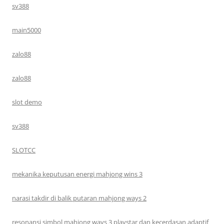
sv388
main5000
zalo88
zalo88
slot demo
sv388
SLOTCC
mekanika keputusan energi mahjong wins 3
narasi takdir di balik putaran mahjong ways 2
resonansi simbol mahjong ways 3 playstar dan kecerdasan adaptif