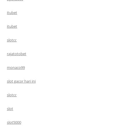
itubet
itubet
slotcc
rajatotobet
monaco99
slot gacor hari ini
slotcc
slot
slot5000