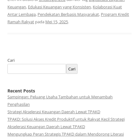
Keuangan
,
Edukasi Keuangan yang Konsisten
,
Kolaborasi Kuat
Antar Lembaga
,
Pendekatan Berbasis Masyarakat
,
Program Kredit
Ramah Rakyat
pada
Mei 15, 2025
.
Cari
Cari
Recent Posts
Sampingan: Peluang Usaha Tambahan untuk Menambah
Penghasilan
Strategi Akselerasi Keuangan Daerah Lewat TPAKD
TPAKD: Solusi Akses Kredit Produktif untuk Rakyat Kecil Strategi
Akselerasi Keuangan Daerah Lewat TPAKD
Mengungkap Peran Strategis TPAKD dalam Mendorong Literasi