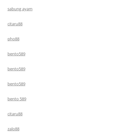
sabung ayam
citaru88
pho88
bento589
bento589
bento589
bento 589
citaru88
zalo88