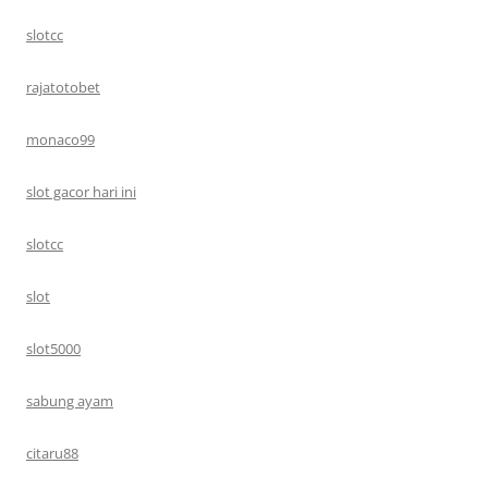
slotcc
rajatotobet
monaco99
slot gacor hari ini
slotcc
slot
slot5000
sabung ayam
citaru88