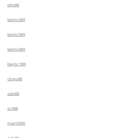
pho88
bento589
bento589
bento589
bento 589
citaru88
zalo88
sv388
main5000