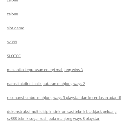
zalo88
zalo88
slot demo
sv388
SLOTCC
mekanika keputusan energi mahjong wins 3
narasi takdir di balik putaran mahjong ways 2
resonansi simbol mahjong ways 3 playstar dan kecerdasan adaptif
dekonstruksi multi disiplin sinkronisasi teknik blackjack peluang
sv388 teknik sugar rush pola mahjong ways 3 playstar