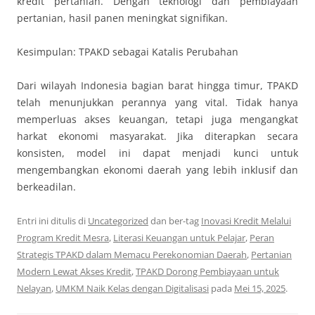
kredit pertanian. Dengan teknologi dan pembiayaan
pertanian, hasil panen meningkat signifikan.
Kesimpulan: TPAKD sebagai Katalis Perubahan
Dari wilayah Indonesia bagian barat hingga timur, TPAKD
telah menunjukkan perannya yang vital. Tidak hanya
memperluas akses keuangan, tetapi juga mengangkat
harkat ekonomi masyarakat. Jika diterapkan secara
konsisten, model ini dapat menjadi kunci untuk
mengembangkan ekonomi daerah yang lebih inklusif dan
berkeadilan.
Entri ini ditulis di
Uncategorized
dan ber-tag
Inovasi Kredit Melalui
Program Kredit Mesra
,
Literasi Keuangan untuk Pelajar
,
Peran
Strategis TPAKD dalam Memacu Perekonomian Daerah
,
Pertanian
Modern Lewat Akses Kredit
,
TPAKD Dorong Pembiayaan untuk
Nelayan
,
UMKM Naik Kelas dengan Digitalisasi
pada
Mei 15, 2025
.